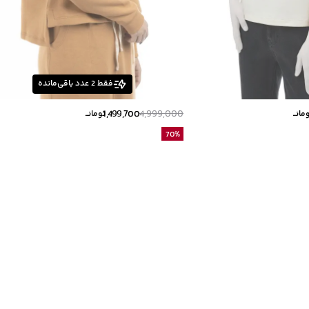
فقط
2
عدد باقی‌مانده
1,499,700
4,999,000
مانــ
تومانــ
70
%