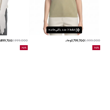
فقط
3
عدد باقی‌مانده
899,700
2,999,000
1,799,700
5,999,000
تومانــ
تو
70
%
70
%