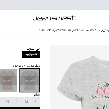
دترین ها
/
New
مردانه
/
Men
زنانه
/
Women
بچه گانه
/
Kids
فروش ویژه
/
azing Sales
تی شرت
ناموجود
رنگ
طوسی
(ناموجود)
ناموجود
ناموجود
سایز
XL
L
M
S