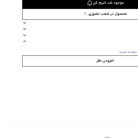
موجود شد خبرم کن
محصول در شعب حضوری
آستین کوتاه
نوع شستشو دستی
نحوه شستشو مجزا
 نشده است.
افزودن نظر
‌گراد
ص
‌گراد
ده استفاده نشود.
رد کوچک تر است.