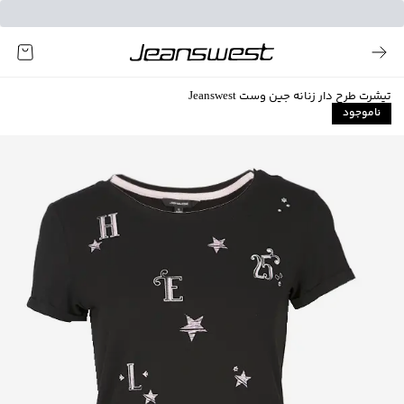
تیشرت طرح دار زنانه جین وست Jeanswest
ناموجود