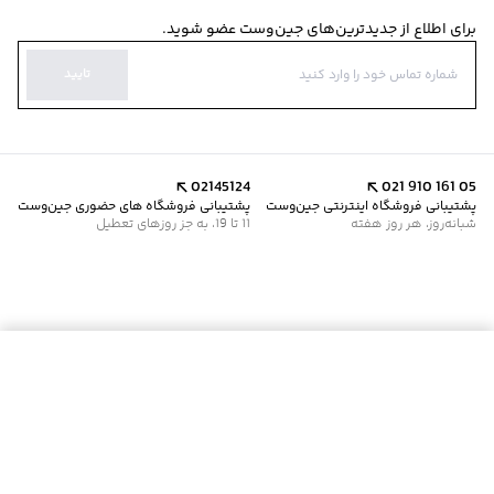
برای اطلاع از جدیدترین‌های جین‌وست عضو شوید.
تایید
02145124
021 910 161 05
پشتیبانی فروشگاه اینترنتی جین‌وست
پشتیبانی فروشگاه های حضوری جین‌وست
شبانه‌روز، هر روز هفته
11 تا 19، به جز روزهای تعطیل
موجود شد خبرم کن