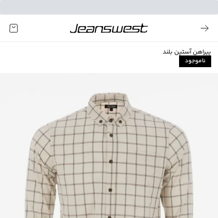
پیراهن آستین بلند
ناموجود