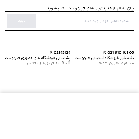
برای اطلاع از جدیدترین‌های جین‌وست عضو شوید.
تایید
02145124
021 910 161 05
پشتیبانی فروشگاه اینترنتی جین‌وست
پشتیبانی فروشگاه های حضوری جین‌وست
شبانه‌روز، هر روز هفته
11 تا 19، به جز روزهای تعطیل
موجود شد خبرم کن