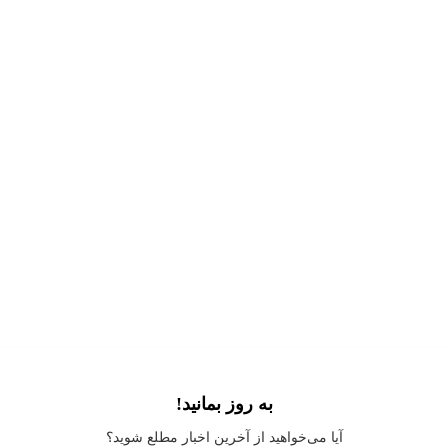
به روز بمانید!
Application error: a
client
-side exception has occurred while loading
آیا می‌خواهید از آخرین اخبار مطلع شوید؟