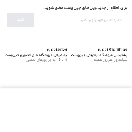
برای اطلاع از جدیدترین‌های جین‌وست عضو شوید.
تایید
02145124
021 910 161 05
پشتیبانی فروشگاه اینترنتی جین‌وست
پشتیبانی فروشگاه های حضوری جین‌وست
شبانه‌روز، هر روز هفته
11 تا 19، به جز روزهای تعطیل
موجود شد خبرم کن