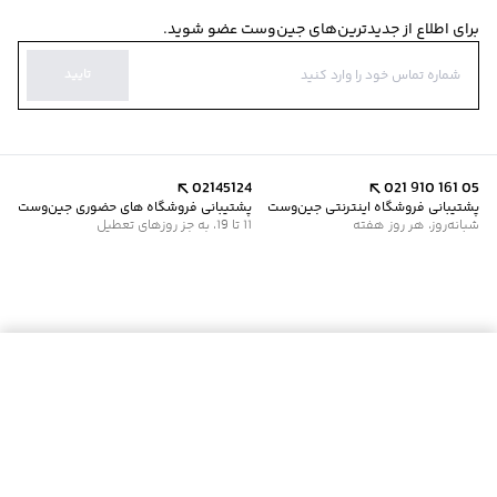
برای اطلاع از جدیدترین‌های جین‌وست عضو شوید.
تایید
02145124
021 910 161 05
پشتیبانی فروشگاه اینترنتی جین‌وست
پشتیبانی فروشگاه های حضوری جین‌وست
شبانه‌روز، هر روز هفته
11 تا 19، به جز روزهای تعطیل
موجود شد خبرم کن