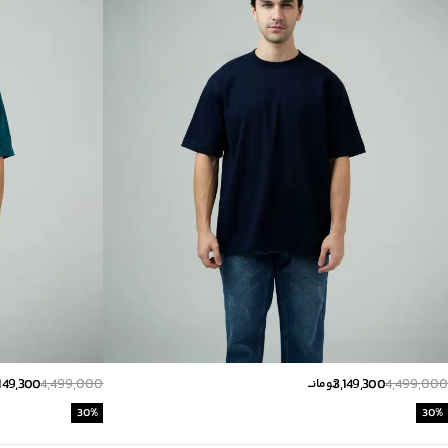
,149,300
4,499,000
3,149,300
4,499,000
تومانــ
30
%
30
%