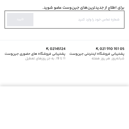
برای اطلاع از جدیدترین‌های جین‌وست عضو شوید.
تایید
02145124
021 910 161 05
پشتیبانی فروشگاه اینترنتی جین‌وست
پشتیبانی فروشگاه های حضوری جین‌وست
شبانه‌روز، هر روز هفته
11 تا 19، به جز روزهای تعطیل
موجود شد خبرم کن