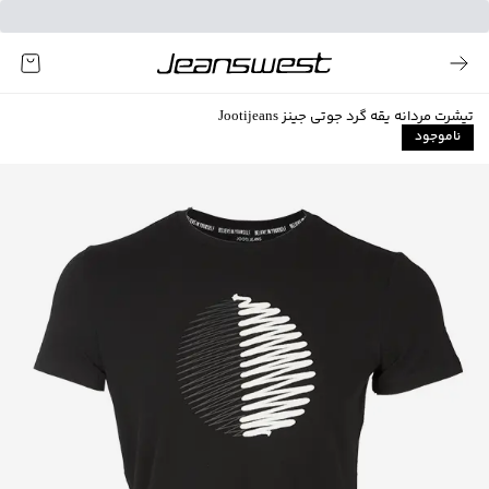
تیشرت مردانه یقه گرد جوتی جینز Jootijeans
ناموجود