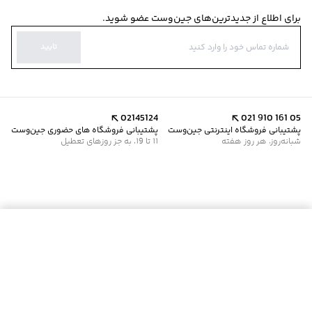
برای اطلاع از جدیدترین‌های جین‌وست عضو شوید.
تایید
02145124
021 910 161 05
پشتیبانی فروشگاه اینترنتی جین‌وست
پشتیبانی فروشگاه های حضوری جین‌وست
شبانه‌روز، هر روز هفته
11 تا 19، به جز روزهای تعطیل
موجود شد خبرم کن