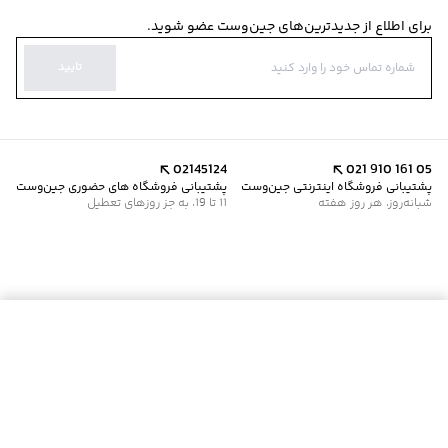
برای اطلاع از جدیدترین‌های جین‌وست عضو شوید.
تایید
02145124
021 910 161 05
پشتیبانی فروشگاه اینترنتی جین‌وست
پشتیبانی فروشگاه های حضوری جین‌وست
شبانه‌روز، هر روز هفته
11 تا 19، به جز روزهای تعطیل
موجود شد خبرم کن