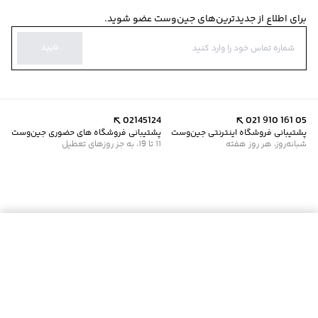
برای اطلاع از جدیدترین‌های جین‌وست عضو شوید.
تایید
02145124
021 910 161 05
پشتیبانی فروشگاه اینترنتی جین‌وست
پشتیبانی فروشگاه های حضوری جین‌وست
شبانه‌روز، هر روز هفته
11 تا 19، به جز روزهای تعطیل
موجود شد خبرم کن