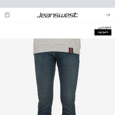
شلوارجین
ناموجود