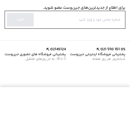
برای اطلاع از جدیدترین‌های جین‌وست عضو شوید.
تایید
02145124
021 910 161 05
پشتیبانی فروشگاه اینترنتی جین‌وست
پشتیبانی فروشگاه های حضوری جین‌وست
شبانه‌روز، هر روز هفته
11 تا 19، به جز روزهای تعطیل
موجود شد خبرم کن