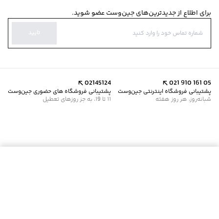
برای اطلاع از جدیدترین‌های جین‌وست عضو شوید.
تایید
02145124
021 910 161 05
پشتیبانی فروشگاه اینترنتی جین‌وست
پشتیبانی فروشگاه های حضوری جین‌وست
شبانه‌روز، هر روز هفته
11 تا 19، به جز روزهای تعطیل
موجود شد خبرم کن