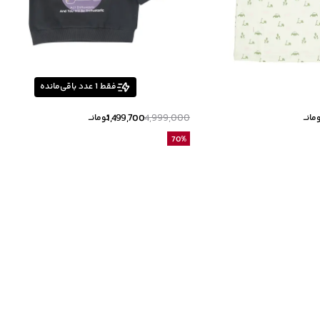
فقط
1
عدد باقی‌مانده
1,499,700
4,999,000
مانــ
تومانــ
70
%