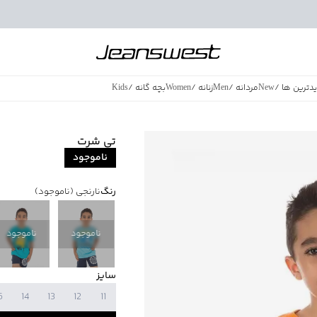
دترین ها
/
New
مردانه
/
Men
زنانه
/
Women
بچه گانه
/
Kids
فروش ویژه
/
azing Sales
تی شرت
ناموجود
رنگ
نارنجی
(ناموجود)
ناموجود
ناموجود
سایز
5
14
13
12
11