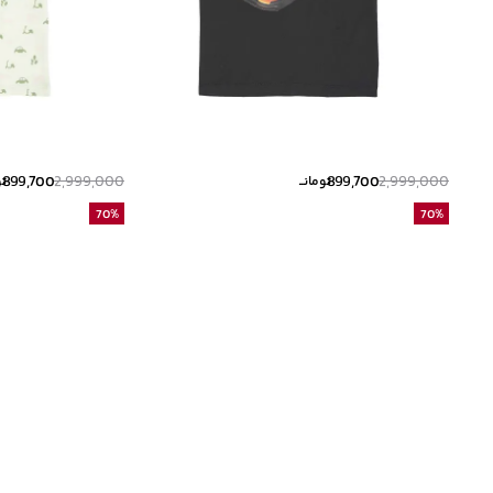
899,700
2,999,000
899,700
2,999,000
تومانــ
تو
70
%
70
%