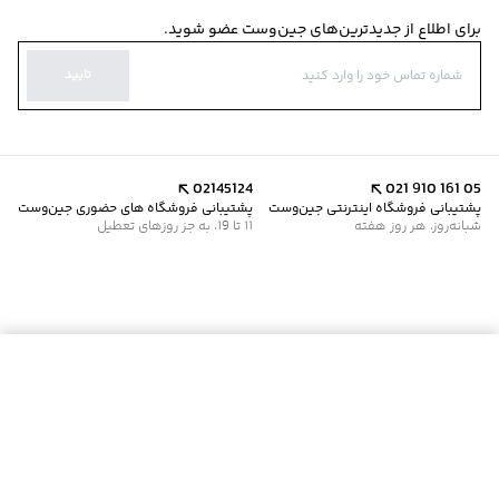
برای اطلاع از جدیدترین‌های جین‌وست عضو شوید.
تایید
02145124
021 910 161 05
پشتیبانی فروشگاه اینترنتی جین‌وست
پشتیبانی فروشگاه های حضوری جین‌وست
شبانه‌روز، هر روز هفته
11 تا 19، به جز روزهای تعطیل
موجود شد خبرم کن