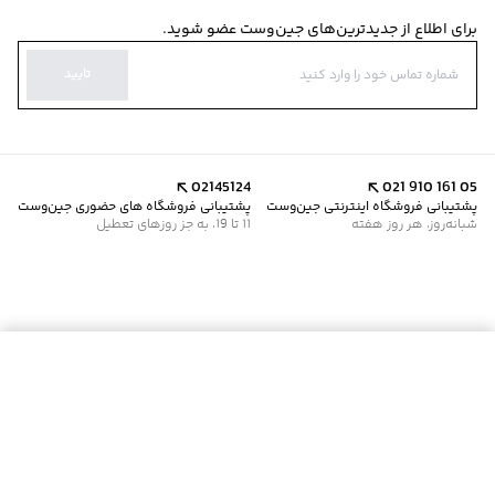
برای اطلاع از جدیدترین‌های جین‌وست عضو شوید.
تایید
02145124
021 910 161 05
پشتیبانی فروشگاه اینترنتی جین‌وست
پشتیبانی فروشگاه های حضوری جین‌وست
شبانه‌روز، هر روز هفته
11 تا 19، به جز روزهای تعطیل
موجود شد خبرم کن