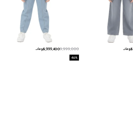
5,999,400
9,999,000
5
تومانــ
تومانــ
40
%