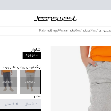
دترین ها
/
New
مردانه
/
Men
زنانه
/
Women
بچه گانه
/
Kids
فروش ویژه
/
azing Sales
شلوار
ناموجود
رنگ
طوسی روشن
(ناموجود)
ناموجود
ناموجود
سایز
3-4 سال
5-6 سال