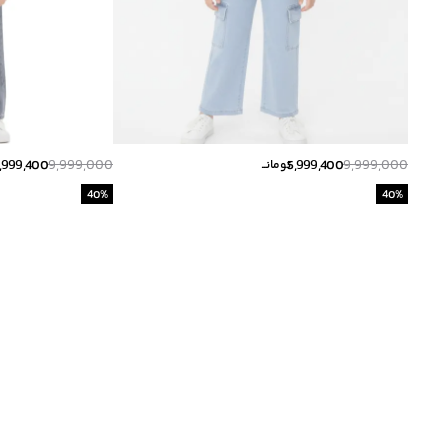
,999,400
9,999,000
5,999,400
9,999,000
تومانــ
40
%
40
%