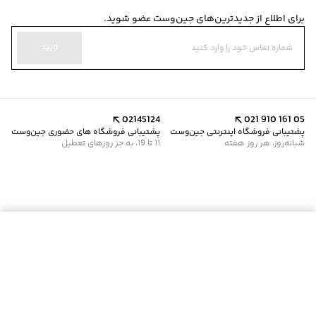
برای اطلاع از جدیدترین‌های جین‌وست عضو شوید.
تایید
02145124
021 910 161 05
پشتیبانی فروشگاه اینترنتی جین‌وست
پشتیبانی فروشگاه های حضوری جین‌وست
شبانه‌روز، هر روز هفته
11 تا 19، به جز روزهای تعطیل
موجود شد خبرم کن