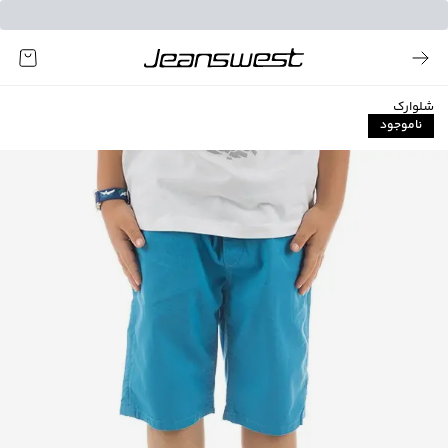
شلوارک
ناموجود