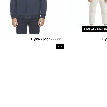
ط
1
عدد باقی‌مانده
5,599,300
7,999,000
ومانــ
تومانــ
30
%