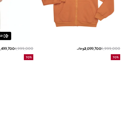
فق
1,499,700
4,999,000
2,099,700
6,999,000
تومانــ
ت
70
%
70
%