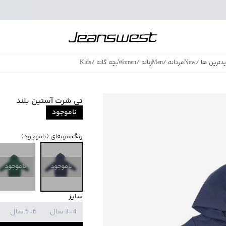
دترین ها
/
New
مردانه
/
Men
زنانه
/
Women
بچه گانه
/
Kids
فروش ویژه
/
azing Sales
تی شرت آستین بلند
ناموجود
رنگ
سرمه‌ای
(ناموجود)
ناموجود
ناموجود
سایز
3-4 سال
5-6 سال