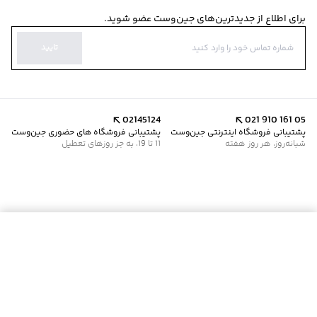
برای اطلاع از جدیدترین‌های جین‌وست عضو شوید.
تایید
02145124
021 910 161 05
پشتیبانی فروشگاه اینترنتی جین‌وست
پشتیبانی فروشگاه های حضوری جین‌وست
شبانه‌روز، هر روز هفته
11 تا 19، به جز روزهای تعطیل
موجود شد خبرم کن