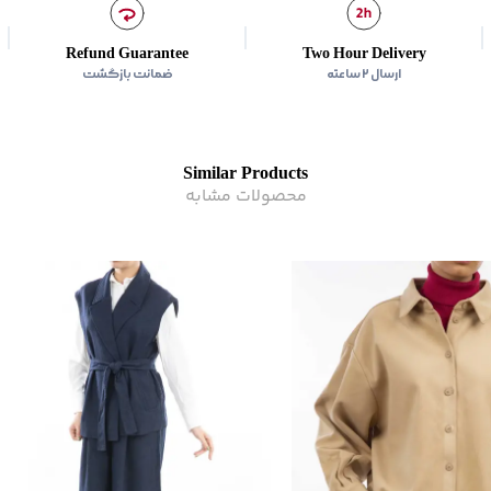
ماکزیمم دمای اتوکشی
:
150 درجه سانت
سایر توضیحات
:
از سفیدکنن
Refund Guarantee
Two Hour Delivery
زیر گروه
:
مانتو
ارسال ۲ ساعته
ضمانت بازگشت
Similar Products
محصولات مشابه