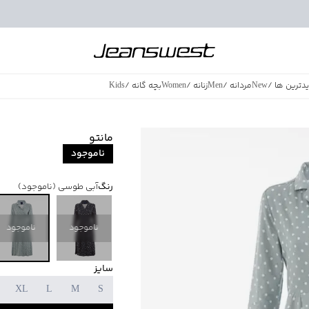
دترین ها
/
New
مردانه
/
Men
زنانه
/
Women
بچه گانه
/
Kids
فروش ویژه
/
azing Sales
مانتو
ناموجود
رنگ
آبی طوسی
(ناموجود)
ناموجود
ناموجود
سایز
XL
L
M
S