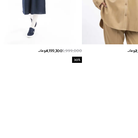
4,199,300
5,999,000
2
تومانــ
تومانــ
30
%