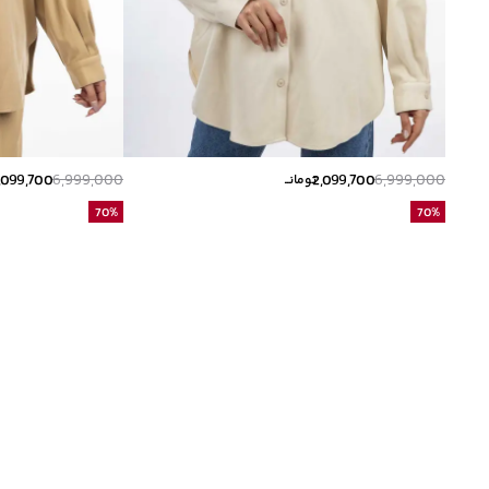
,099,700
6,999,000
2,099,700
6,999,000
تومانــ
70
%
70
%