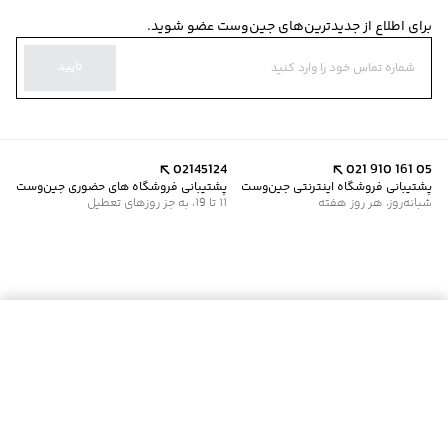
برای اطلاع از جدیدترین‌های جین‌وست عضو شوید.
تایید
02145124
021 910 161 05
پشتیبانی فروشگاه اینترنتی جین‌وست
پشتیبانی فروشگاه های حضوری جین‌وست
شبانه‌روز، هر روز هفته
11 تا 19، به جز روزهای تعطیل
موجود شد خبرم کن