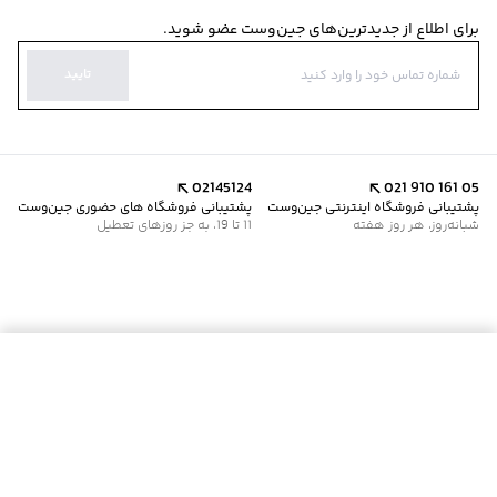
برای اطلاع از جدیدترین‌های جین‌وست عضو شوید.
تایید
02145124
021 910 161 05
پشتیبانی فروشگاه اینترنتی جین‌وست
پشتیبانی فروشگاه های حضوری جین‌وست
شبانه‌روز، هر روز هفته
11 تا 19، به جز روزهای تعطیل
موجود شد خبرم کن