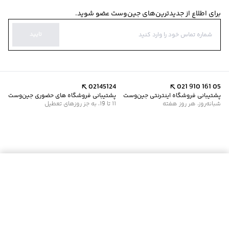
برای اطلاع از جدیدترین‌های جین‌وست عضو شوید.
تایید
02145124
021 910 161 05
پشتیبانی فروشگاه اینترنتی جین‌وست
پشتیبانی فروشگاه های حضوری جین‌وست
شبانه‌روز، هر روز هفته
11 تا 19، به جز روزهای تعطیل
موجود شد خبرم کن