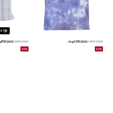
فق
799,600
1,999,000
1,199,600
2,999,000
تومانــ
توم
60
%
60
%