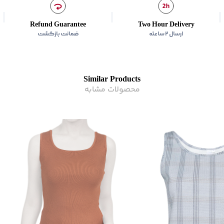
امکان استفاده از سفیدکنن
مناسب برای
:
بانوان
Refund Guarantee
Two Hour Delivery
مناسب برای فصول
:
گرم
ارسال ۲ ساعته
ضمانت بازگشت
سایر توضیحات
:
روی سطحی
برند
:
جوتی جینز
زیر گروه
:
تاپ
Similar Products
محصولات مشابه