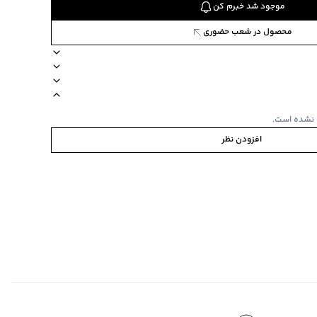
موجود شد خبرم کن
محصول در شعب حضوری
82773
یی ندارد
برند جوتی جینز
دکمه ندارد
جیب ندارد
نوع شستشو دستی
 نشده است.
افزودن نظر
‌گراد
‌گراد