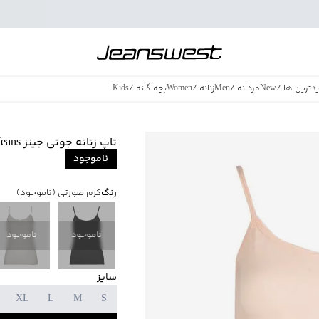
دترین ها
/
New
مردانه
/
Men
زنانه
/
Women
بچه گانه
/
Kids
فروش ویژه
/
azing Sales
تاپ زنانه جوتی جینز JootiJeans کد 82773204
ناموجود
رنگ
کرم صورتی
(ناموجود)
ناموجود
ناموجود
سایز
XL
L
M
S