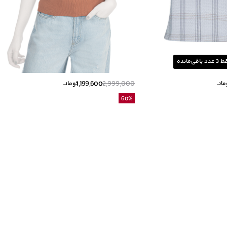
ط
3
عدد باقی‌مانده
1,199,600
2,999,000
انــ
تومانــ
60
%