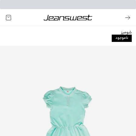
شومیز
ناموجود