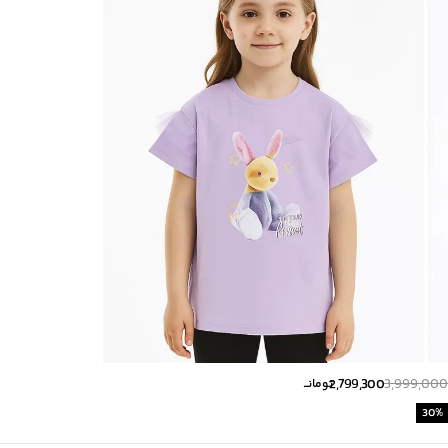
کشور سازنده
:
ایران
رده سنی
:
کودک(2-10 سال)
زیر گروه
:
بلوز
2,799,300
3,999,000
تومانــ
30
%