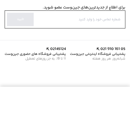
برای اطلاع از جدیدترین‌های جین‌وست عضو شوید.
تایید
02145124
021 910 161 05
پشتیبانی فروشگاه اینترنتی جین‌وست
پشتیبانی فروشگاه های حضوری جین‌وست
شبانه‌روز، هر روز هفته
11 تا 19، به جز روزهای تعطیل
موجود شد خبرم کن