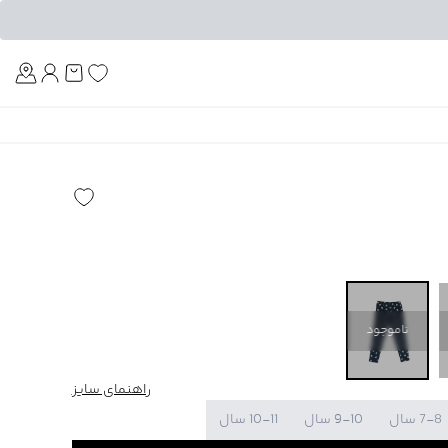
Am
ناموجود
راهنمای سایز
7-8 سال
9-10 سال
10-11 سال