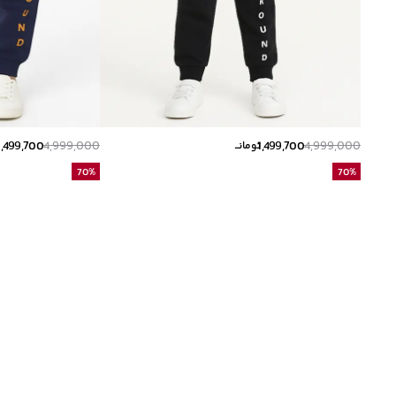
1,499,700
4,999,000
1,499,700
4,999,000
تومانــ
ت
70
%
70
%