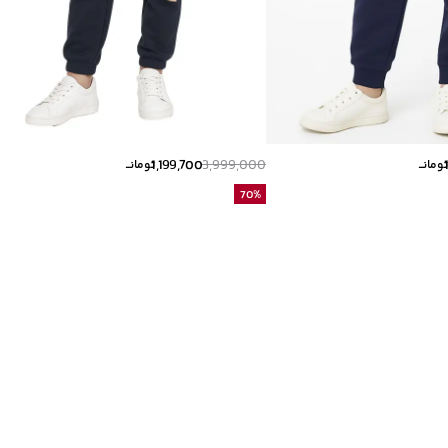
1,199,700
3,999,000
ومانــ
تومانــ
70
%