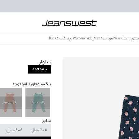
دترین ها
/
New
مردانه
/
Men
زنانه
/
Women
بچه گانه
/
Kids
فروش ویژه
/
azing Sales
شلوار
ناموجود
رنگ
سرمه‌ای
(ناموجود)
ناموجود
ناموجود
سایز
3-4 سال
5-6 سال