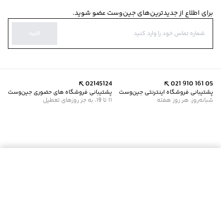
برای اطلاع از جدیدترین‌های جین‌وست عضو شوید.
تایید
02145124
021 910 161 05
پشتیبانی فروشگاه اینترنتی جین‌وست
پشتیبانی فروشگاه های حضوری جین‌وست
شبانه‌روز، هر روز هفته
11 تا 19، به جز روزهای تعطیل
موجود شد خبرم کن