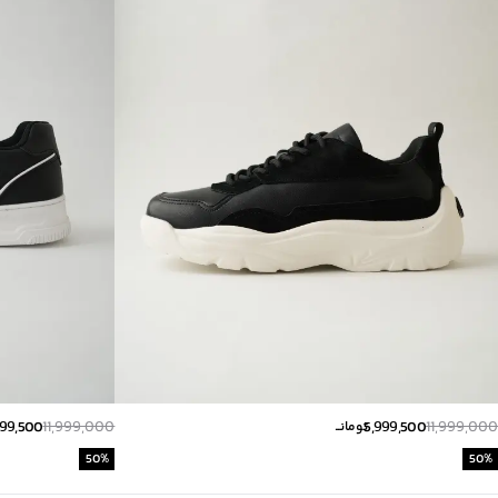
999,500
11,999,000
5,999,500
11,999,000
تومانــ
50
%
50
%