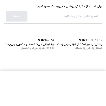
برای اطلاع از جدیدترین‌های جین‌وست عضو شوید.
تایید
02145124
021 910 161 05
پشتیبانی فروشگاه اینترنتی جین‌وست
پشتیبانی فروشگاه های حضوری جین‌وست
شبانه‌روز، هر روز هفته
11 تا 19، به جز روزهای تعطیل
موجود شد خبرم کن