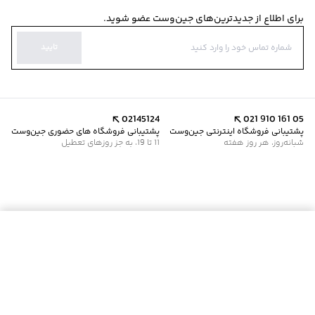
برای اطلاع از جدیدترین‌های جین‌وست عضو شوید.
تایید
02145124
021 910 161 05
پشتیبانی فروشگاه اینترنتی جین‌وست
پشتیبانی فروشگاه های حضوری جین‌وست
شبانه‌روز، هر روز هفته
11 تا 19، به جز روزهای تعطیل
موجود شد خبرم کن