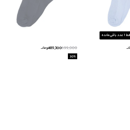
ط
1
عدد باقی‌مانده
489,300
699,000
ــ
تومانــ
30
%