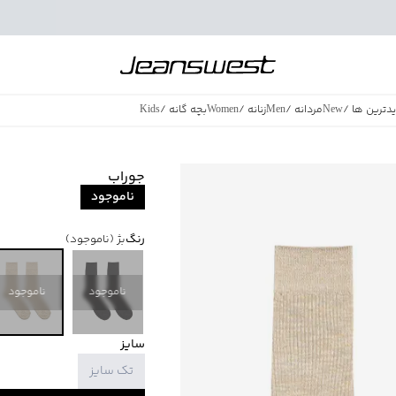
دترین ها
/
New
مردانه
/
Men
زنانه
/
Women
بچه گانه
/
Kids
فروش ویژه
/
azing Sales
جوراب
ناموجود
رنگ
بژ
(ناموجود)
ناموجود
ناموجود
سایز
تک سایز