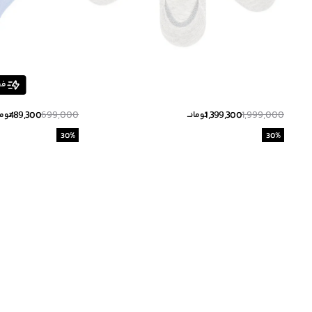
فق
489,300
699,000
1,399,300
1,999,000
تومانــ
تومان
30
%
30
%