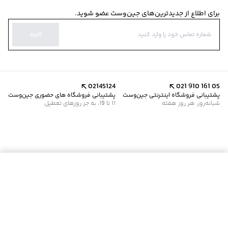
برای اطلاع از جدیدترین‌های جین‌وست عضو شوید.
تایید
02145124
021 910 161 05
پشتیبانی فروشگاه اینترنتی جین‌وست
پشتیبانی فروشگاه های حضوری جین‌وست
شبانه‌روز، هر روز هفته
11 تا 19، به جز روزهای تعطیل
موجود شد خبرم کن