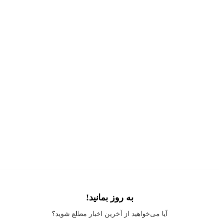
به روز بمانید!
Application error: a
client
-side exception has occurred while loading
آیا می‌خواهید از آخرین اخبار مطلع شوید؟