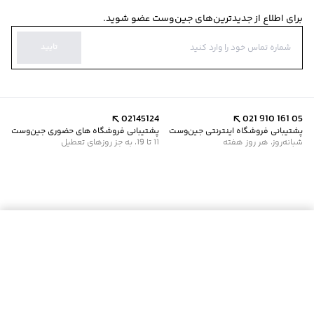
برای اطلاع از جدیدترین‌های جین‌وست عضو شوید.
تایید
02145124
021 910 161 05
پشتیبانی فروشگاه اینترنتی جین‌وست
پشتیبانی فروشگاه های حضوری جین‌وست
شبانه‌روز، هر روز هفته
11 تا 19، به جز روزهای تعطیل
موجود شد خبرم کن