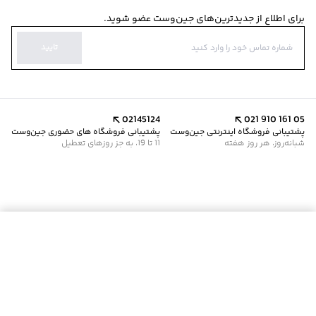
برای اطلاع از جدیدترین‌های جین‌وست عضو شوید.
تایید
02145124
021 910 161 05
پشتیبانی فروشگاه اینترنتی جین‌وست
پشتیبانی فروشگاه های حضوری جین‌وست
شبانه‌روز، هر روز هفته
11 تا 19، به جز روزهای تعطیل
موجود شد خبرم کن