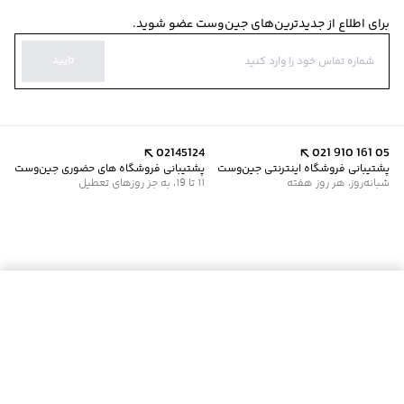
برای اطلاع از جدیدترین‌های جین‌وست عضو شوید.
تایید
02145124
021 910 161 05
پشتیبانی فروشگاه اینترنتی جین‌وست
پشتیبانی فروشگاه های حضوری جین‌وست
شبانه‌روز، هر روز هفته
11 تا 19، به جز روزهای تعطیل
موجود شد خبرم کن