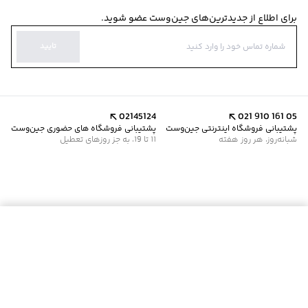
برای اطلاع از جدیدترین‌های جین‌وست عضو شوید.
تایید
02145124
021 910 161 05
پشتیبانی فروشگاه اینترنتی جین‌وست
پشتیبانی فروشگاه های حضوری جین‌وست
شبانه‌روز، هر روز هفته
11 تا 19، به جز روزهای تعطیل
موجود شد خبرم کن