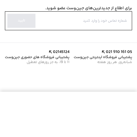
برای اطلاع از جدیدترین‌های جین‌وست عضو شوید.
تایید
02145124
021 910 161 05
پشتیبانی فروشگاه اینترنتی جین‌وست
پشتیبانی فروشگاه های حضوری جین‌وست
شبانه‌روز، هر روز هفته
11 تا 19، به جز روزهای تعطیل
موجود شد خبرم کن