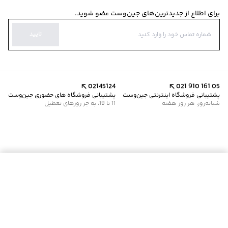
برای اطلاع از جدیدترین‌های جین‌وست عضو شوید.
تایید
02145124
021 910 161 05
پشتیبانی فروشگاه اینترنتی جین‌وست
پشتیبانی فروشگاه های حضوری جین‌وست
شبانه‌روز، هر روز هفته
11 تا 19، به جز روزهای تعطیل
موجود شد خبرم کن