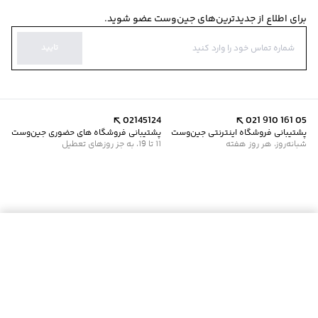
برای اطلاع از جدیدترین‌های جین‌وست عضو شوید.
تایید
02145124
021 910 161 05
پشتیبانی فروشگاه اینترنتی جین‌وست
پشتیبانی فروشگاه های حضوری جین‌وست
شبانه‌روز، هر روز هفته
11 تا 19، به جز روزهای تعطیل
موجود شد خبرم کن