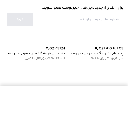
برای اطلاع از جدیدترین‌های جین‌وست عضو شوید.
تایید
02145124
021 910 161 05
پشتیبانی فروشگاه اینترنتی جین‌وست
پشتیبانی فروشگاه های حضوری جین‌وست
شبانه‌روز، هر روز هفته
11 تا 19، به جز روزهای تعطیل
موجود شد خبرم کن