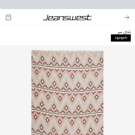
شال سر
ناموجود