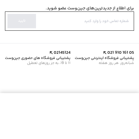
برای اطلاع از جدیدترین‌های جین‌وست عضو شوید.
تایید
02145124
021 910 161 05
پشتیبانی فروشگاه اینترنتی جین‌وست
پشتیبانی فروشگاه های حضوری جین‌وست
شبانه‌روز، هر روز هفته
11 تا 19، به جز روزهای تعطیل
موجود شد خبرم کن