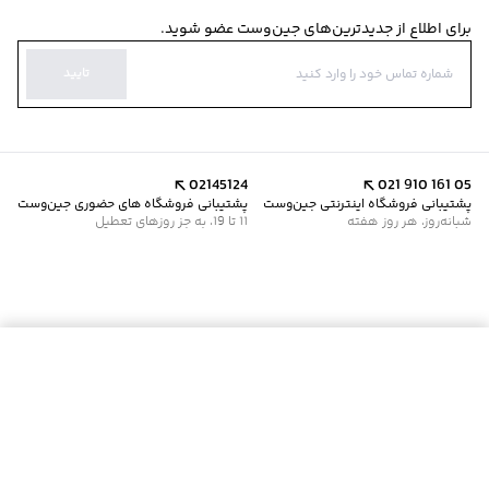
برای اطلاع از جدیدترین‌های جین‌وست عضو شوید.
تایید
02145124
021 910 161 05
پشتیبانی فروشگاه اینترنتی جین‌وست
پشتیبانی فروشگاه های حضوری جین‌وست
شبانه‌روز، هر روز هفته
11 تا 19، به جز روزهای تعطیل
موجود شد خبرم کن