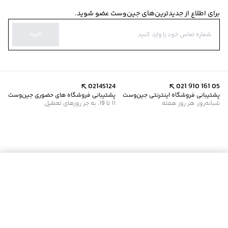
برای اطلاع از جدیدترین‌های جین‌وست عضو شوید.
تایید
02145124
021 910 161 05
پشتیبانی فروشگاه اینترنتی جین‌وست
پشتیبانی فروشگاه های حضوری جین‌وست
شبانه‌روز، هر روز هفته
11 تا 19، به جز روزهای تعطیل
موجود شد خبرم کن