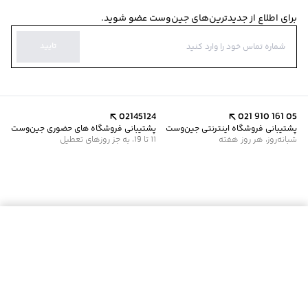
برای اطلاع از جدیدترین‌های جین‌وست عضو شوید.
تایید
02145124
021 910 161 05
پشتیبانی فروشگاه اینترنتی جین‌وست
پشتیبانی فروشگاه های حضوری جین‌وست
شبانه‌روز، هر روز هفته
11 تا 19، به جز روزهای تعطیل
موجود شد خبرم کن