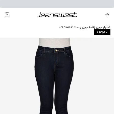
شلوار جین زنانه جین وست Jeanswest
ناموجود