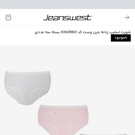
شورت اسلیپ زنانه جین وست کد 83829801 بسته سه عددی
ناموجود