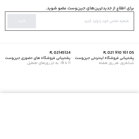
برای اطلاع از جدیدترین‌های جین‌وست عضو شوید.
تایید
02145124
021 910 161 05
پشتیبانی فروشگاه اینترنتی جین‌وست
پشتیبانی فروشگاه های حضوری جین‌وست
شبانه‌روز، هر روز هفته
11 تا 19، به جز روزهای تعطیل
موجود شد خبرم کن