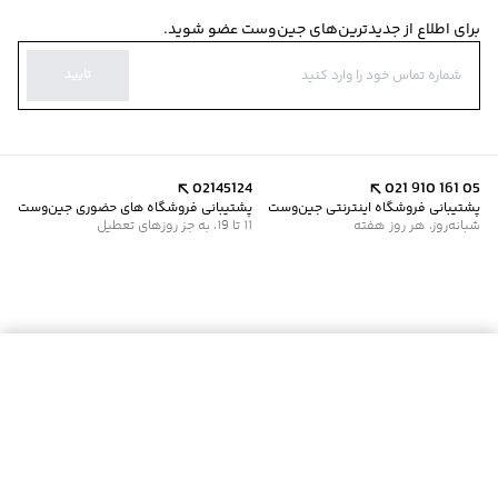
برای اطلاع از جدیدترین‌های جین‌وست عضو شوید.
تایید
02145124
021 910 161 05
پشتیبانی فروشگاه اینترنتی جین‌وست
پشتیبانی فروشگاه های حضوری جین‌وست
شبانه‌روز، هر روز هفته
11 تا 19، به جز روزهای تعطیل
موجود شد خبرم کن