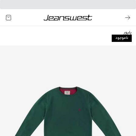
پلیور
ناموجود