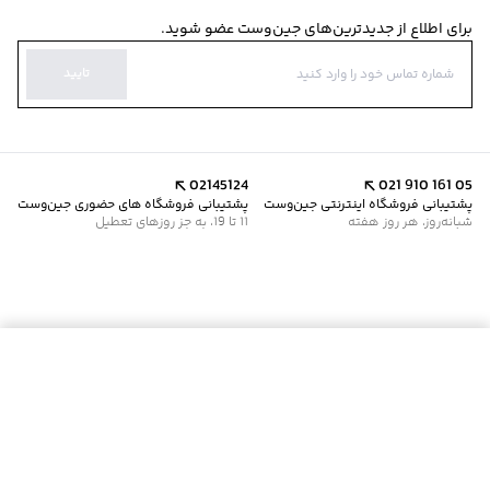
برای اطلاع از جدیدترین‌های جین‌وست عضو شوید.
تایید
02145124
021 910 161 05
پشتیبانی فروشگاه اینترنتی جین‌وست
پشتیبانی فروشگاه های حضوری جین‌وست
شبانه‌روز، هر روز هفته
11 تا 19، به جز روزهای تعطیل
موجود شد خبرم کن