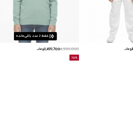
فقط
2
عدد باقی‌مانده
1,499,700
4,999,000
ومانــ
تومانــ
70
%