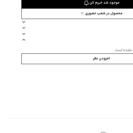
موجود شد خبرم کن
محصول در شعب حضوری
8409110
طرح ساده)
کان خشک‌شویی ندارد
مناسب برای فصول سرد
برند جوتی جینز
دکمه ندارد
 نشده است.
وی سینه
افزودن نظر
‌گراد
ی‌گراد