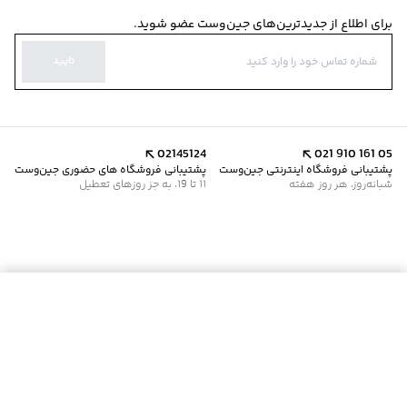
برای اطلاع از جدیدترین‌های جین‌وست عضو شوید.
تایید
02145124
021 910 161 05
پشتیبانی فروشگاه اینترنتی جین‌وست
پشتیبانی فروشگاه های حضوری جین‌وست
شبانه‌روز، هر روز هفته
11 تا 19، به جز روزهای تعطیل
موجود شد خبرم کن